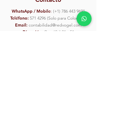
WhatsApp / Mobile
:
(
+1) 786 443 9691
Teléfono:
571 4296
(Solo para Colombia)
Email:
contabilidad@redvogel.com
Dirección
: Cra. 69 # 31 - 51
Enviar